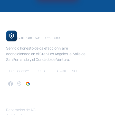
E & A Mechanical
HVAC FAMILIAR · EST. 2001
Servicio honesto de calefacción y aire
acondicionado en el Gran Los Ángeles, el Valle de
San Fernando y el Condado de Ventura.
Lic #921921
BBB A+
EPA 608
NATE
SERVICIOS
Reparación de AC