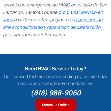
servicio de emergencia de HVAC en el Valle de San
Fernando. También puede
programar servicio en
línea
o visitar nuestras páginas de
reparación de
aire acondicionado
y
reparación de calefacción
para obtener más información.
Need HVAC Service Today?
Our licensed technicians are standing by for same-day
service across the San Fernando Valley.
(818) 988-9060
Schedule Online