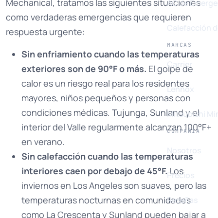
Mechanical, tratamos las siguientes situaciones
AC de Emerge
como verdaderas emergencias que requieren
Calefacción 
respuesta urgente:
MARCAS
Sin enfriamiento cuando las temperaturas
Carrier
exteriores son de 90°F o más.
El golpe de
calor es un riesgo real para los residentes
Lennox
mayores, niños pequeños y personas con
condiciones médicas. Tujunga, Sunland y el
Mitsubishi Min
interior del Valle regularmente alcanzan 100°F+
COMPAÑÍA
en verano.
Nosotros
Sin calefacción cuando las temperaturas
interiores caen por debajo de 45°F.
Los
Precios
inviernos en Los Angeles son suaves, pero las
temperaturas nocturnas en comunidades
Reseñas
como La Crescenta y Sunland pueden bajar a