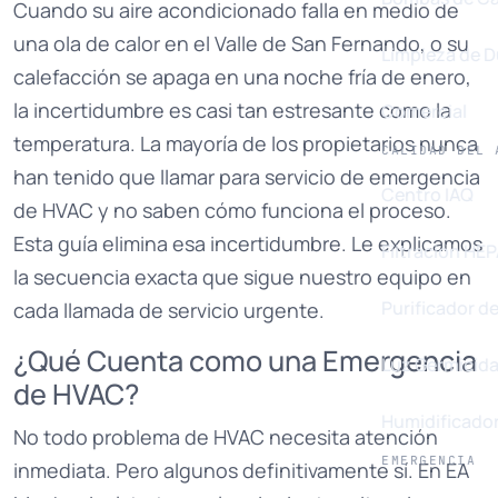
Cuando su aire acondicionado falla en medio de
una ola de calor en el Valle de San Fernando, o su
Limpieza de 
calefacción se apaga en una noche fría de enero,
la incertidumbre es casi tan estresante como la
Comercial
temperatura. La mayoría de los propietarios nunca
CALIDAD DEL 
han tenido que llamar para servicio de emergencia
Centro IAQ
de HVAC y no saben cómo funciona el proceso.
Esta guía elimina esa incertidumbre. Le explicamos
Filtración HE
la secuencia exacta que sigue nuestro equipo en
Purificador de
cada llamada de servicio urgente.
¿Qué Cuenta como una Emergencia
Luz Germicid
de HVAC?
Humidificado
No todo problema de HVAC necesita atención
EMERGENCIA
inmediata. Pero algunos definitivamente sí. En EA