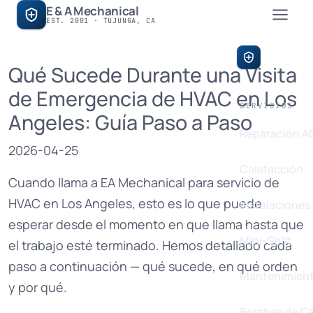
E & A Mechanical
EST. 2001 · TUJUNGA, CA
E & A Mech
Qué Sucede Durante una Visita
de Emergencia de HVAC en Los
SERVICIOS
Angeles: Guía Paso a Paso
Reparación A
2026-04-25
Calefacción
Cuando llama a EA Mechanical para servicio de
HVAC en Los Angeles, esto es lo que puede
Instalaciones
esperar desde el momento en que llama hasta que
Mini-Split
el trabajo esté terminado. Hemos detallado cada
paso a continuación — qué sucede, en qué orden
Mantenimien
y por qué.
Bombas de Ca