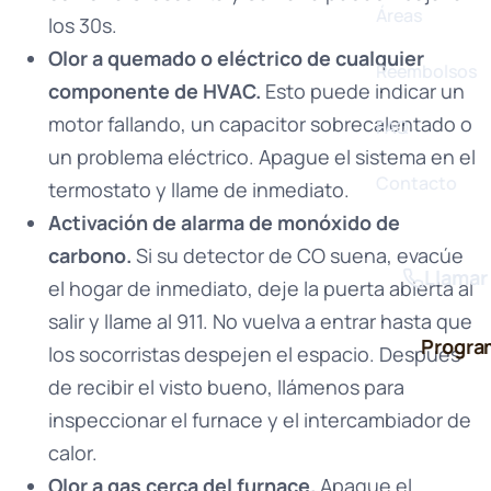
Áreas
los 30s.
Olor a quemado o eléctrico de cualquier
Reembolsos
componente de HVAC.
Esto puede indicar un
motor fallando, un capacitor sobrecalentado o
FAQ
un problema eléctrico. Apague el sistema en el
Contacto
termostato y llame de inmediato.
Activación de alarma de monóxido de
carbono.
Si su detector de CO suena, evacúe
Llamar
el hogar de inmediato, deje la puerta abierta al
salir y llame al 911. No vuelva a entrar hasta que
Progra
los socorristas despejen el espacio. Después
de recibir el visto bueno, llámenos para
inspeccionar el furnace y el intercambiador de
calor.
Olor a gas cerca del furnace.
Apague el