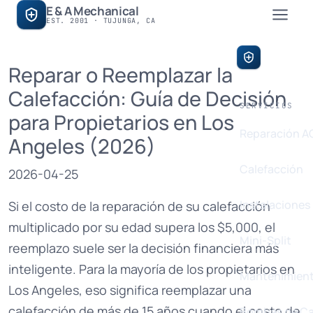
E & A Mechanical
EST. 2001 · TUJUNGA, CA
E & A Mech
Reparar o Reemplazar la
Calefacción: Guía de Decisión
SERVICIOS
para Propietarios en Los
Reparación A
Angeles (2026)
Calefacción
2026-04-25
Instalaciones
Si el costo de la reparación de su calefacción
multiplicado por su edad supera los $5,000, el
Mini-Split
reemplazo suele ser la decisión financiera más
inteligente. Para la mayoría de los propietarios en
Mantenimien
Los Angeles, eso significa reemplazar una
calefacción de más de 15 años cuando el costo de
Bombas de Ca