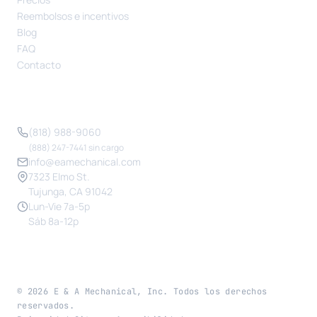
Reembolsos e incentivos
Blog
FAQ
Contacto
CONTACTO
(818) 988-9060
(888) 247-7441 sin cargo
info@eamechanical.com
7323 Elmo St.
Tujunga, CA 91042
Lun-Vie 7a-5p
Sáb 8a-12p
©
2026
E & A Mechanical, Inc. Todos los derechos
reservados.