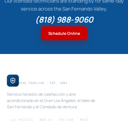
Our licensed technicians are standing by for same-day
service across the San Fernando Valley.
(818) 988-9060
Schedule Online
E & A Mechanical
HVAC FAMILIAR · EST. 2001
Servicio honesto de calefacción y aire
acondicionado en el Gran Los Ángeles, el Valle de
San Fernando y el Condado de Ventura.
Lic #921921
BBB A+
EPA 608
NATE