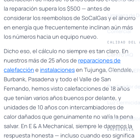
la reparación supera los $500 — antes de
Limpieza de 
considerar los reembolsos de SoCalGas y el ahorro
en energía que frecuentemente inclinan aún más
Comercial
los números hacia un equipo nuevo.
CALIDAD DEL 
Dicho eso, el cálculo no siempre es tan claro. En
Centro IAQ
nuestros más de 25 años de
reparaciones de
calefacción
e
instalaciones
en Tujunga, Glendale,
Filtración HE
Burbank, Pasadena y todo el Valle de San
Purificador de
Fernando, hemos visto calefacciones de 18 años
que tenían varios años buenos por delante, y
Luz Germicid
unidades de 10 años con intercambiadores de
calor dañados que genuinamente no valía la pena
Humidificado
salvar. En E & A Mechanical, siempre le daremos la
EMERGENCIA
respuesta honesta — incluso cuando eso significa